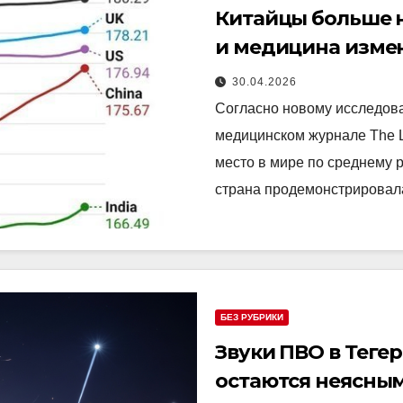
Китайцы больше н
и медицина измен
Lancet
30.04.2026
Согласно новому исследов
медицинском журнале The L
место в мире по среднему 
страна продемонстрировал
БЕЗ РУБРИКИ
Звуки ПВО в Теге
остаются неясны