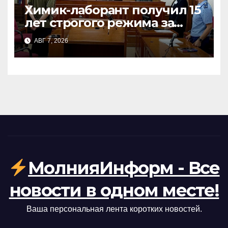
Химик-лаборант получил 15
лет строгого режима за
производство наркотиков
АВГ 7, 2026
на Урале
МолнияИнформ - Все
новости в одном месте!
Ваша персональная лента коротких новостей.