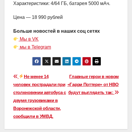
Характеристики: 4/64 ГБ, батарея 5000 мАч.
Цена — 18 990 рублей
Больше новостей в наших соц сетях
Мы в VK
мы в Telegram
Навигация
Не менее 14
Главные герои в новом
человек пострадали при
«Гарри Поттере» от HBO
по
столкновении автобуса с
будут выглядеть так:
записям
двумя грузовиками в
Воронежской области,
сообщили в УМВД.