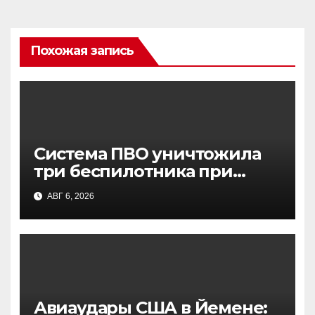
Похожая запись
Система ПВО уничтожила
три беспилотника при
попытке атаки на Москву —
АВГ 6, 2026
заявление Собянина
Авиаудары США в Йемене: