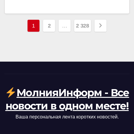
Пагинация
1
2
…
2 328
записей
МолнияИнформ - Все
новости в одном месте!
Ваша персональная лента коротких новостей.