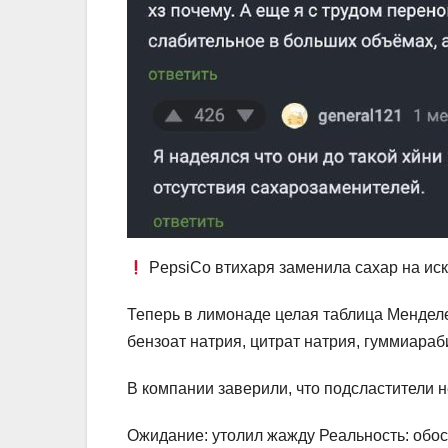
PepsiCo втихаря заменила сахар на ис
Теперь в лимонаде целая таблица Менделе
бензоат натрия, цитрат натрия, гуммиараби
В компании заверили, что подсластители н
Ожидание: утолил жажду Реальность: обо