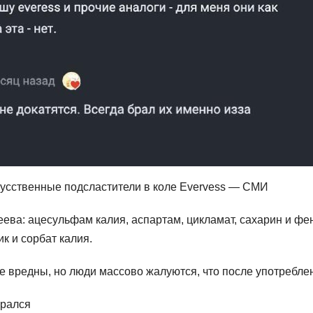
кусственные подсластители в коле Evervess — СМИ
ева: ацесульфам калия, аспартам, цикламат, сахарин и фе
к и сорбат калия.
е вредны, но люди массово жалуются, что после употребле
срался