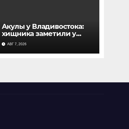
Акулы у Владивостока:
хищника заметили у
острова Русский — что
АВГ 7, 2026
известно