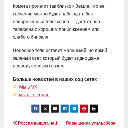
Комета пролетит так близко к Земле, что ее
свечение можно будет наблюдать без
навороченных телескопов — достаточно
телефона с хорошим приближением или
слабого бинокля
Небесное тело оставит маленький, но яркий
зеленый свет, который будет видно даже
невооруженным глазом
Больше новостей в наших соц сетях
Мы в VK
мы в Telegram
Навигация
Россия вышла на 1
Повышение утильсбора