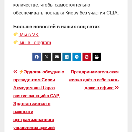
количестве, чтобы самостоятельно
обеспечивать поставки Киеву без участия США.
Больше новостей в наших соц сетях
Мы в VK
мы в Telegram
Навигация
Эрдоган обсудил с
Предпринимательская
президентом Сирии
жилка даёт о себе знать
по
Ахмедом аш-Шараа
даже в офисе
записям
снятие санкций с САР,
Эрдоган заявил о
важности
централизованного
управления армией