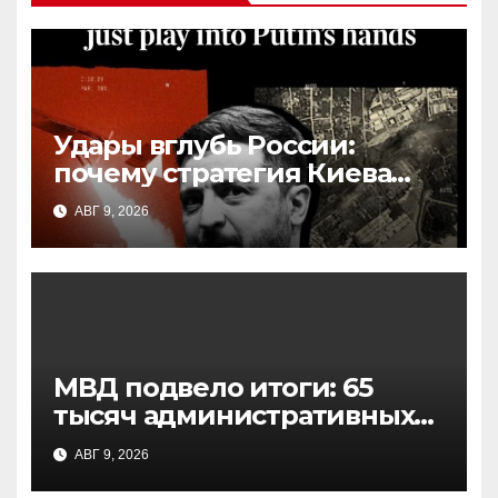
Удары вглубь России:
почему стратегия Киева
может дать обратный
АВГ 9, 2026
эффект
МВД подвело итоги: 65
тысяч административных
протоколов за полгода,
АВГ 9, 2026
половина — за наркотики