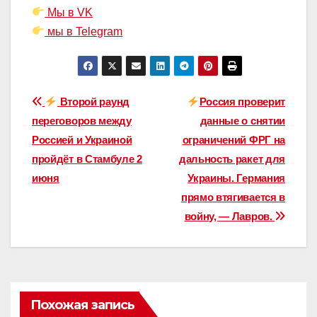
Мы в VK
мы в Telegram
Навигация
Второй раунд
Россия проверит
переговоров между
данные о снятии
по
Россией и Украиной
ограничений ФРГ на
записям
пройдёт в Стамбуле 2
дальность ракет для
июня
Украины. Германия
прямо втягивается в
войну, — Лавров.
Похожая запись