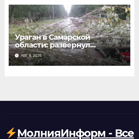
Ураган в Самарской
области: развернул
теплоход на Волге и сорвал
АВГ 9, 2026
крыши домов в Тольятти
МолнияИнформ - Все