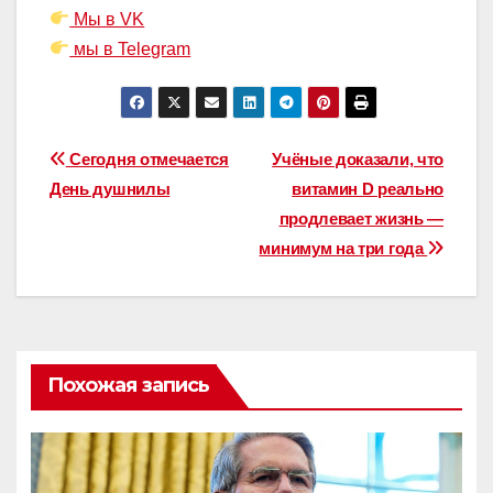
Мы в VK
мы в Telegram
Навигация
Сегодня отмечается
Учёные доказали, что
День душнилы
витамин D реально
по
продлевает жизнь —
записям
минимум на три года
Похожая запись