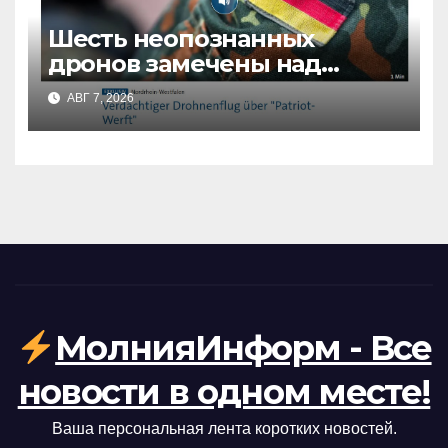
Шесть неопознанных
дронов замечены над
военной базой в Германии:
АВГ 7, 2026
что известно
МолнияИнформ - Все
новости в одном месте!
Ваша персональная лента коротких новостей.