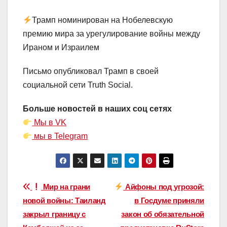
Трамп номинирован на Нобелевскую
премию мира за урегулирование войны между
Ираном и Израилем
Письмо опубликовал Трамп в своей
социальной сети Truth Social.
Больше новостей в наших соц сетях
Мы в VK
мы в Telegram
Навигация
Мир на грани
Айфоны под угрозой:
новой войны: Таиланд
в Госдуме приняли
по
закрыл границу с
закон об обязательной