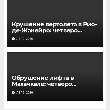
Крушение вертолета в Рио-
де-Жанейро: четверо
погибших в национальном
АВГ 9, 2026
парке, начато
расследование
Обрушение лифта в
Махачкале: четверо
пострадавших из-за
АВГ 9, 2026
перегруза