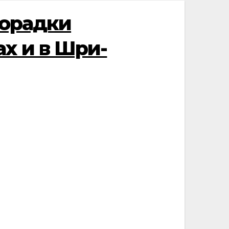
хорадки
х и в Шри-