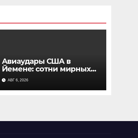
Авиаудары США в
Йемене: сотни мирных
жителей стали
АВГ 6, 2026
жертвами, данные NBC