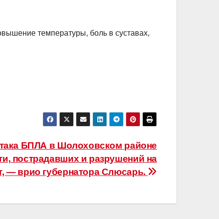
овышение температуры, боль в суставах,
атака БПЛА в Шолоховском районе
ти, пострадавших и разрушений на
т, — врио губернатора Слюсарь.