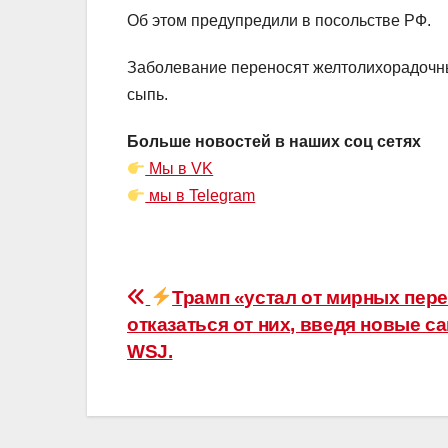
Об этом предупредили в посольстве РФ.
Заболевание переносят желтолихорадочны
сыпь.
Больше новостей в наших соц сетях
Мы в VK
мы в Telegram
Навигация
Трамп «устал от мирных пер
отказаться от них, введя новые с
по
WSJ.
записям