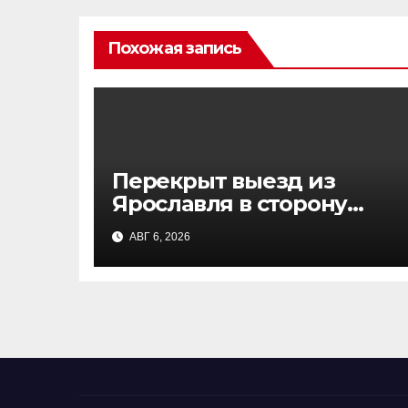
Похожая запись
Перекрыт выезд из
Ярославля в сторону
Москвы: атака БПЛА,
АВГ 6, 2026
движение остановлено