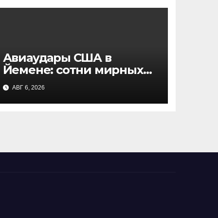
Авиаудары США в
Йемене: сотни мирных
жителей стали
АВГ 6, 2026
жертвами, данные NBC