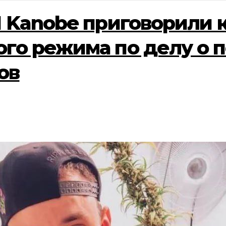
1 Kanobe приговорили к
ого режима по делу о 
ов