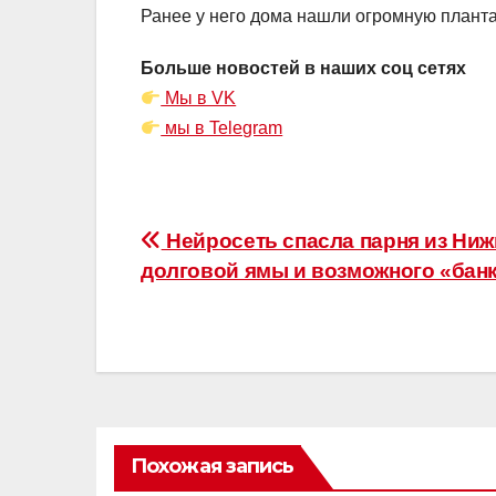
Ранее у него дома нашли огромную план
Больше новостей в наших соц сетях
Мы в VK
мы в Telegram
Навигация
Нейросеть спасла парня из Ниж
долговой ямы и возможного «банк
по
записям
Похожая запись