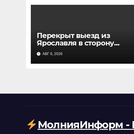
Перекрыт выезд из
Ярославля в сторону
Москвы: атака БПЛА,
АВГ 6, 2026
движение остановлено
МолнияИнформ - 