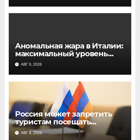
энергетике
Аномальная жара в Италии:
максимальный уровень
опасности в 27 городах
АВГ 6, 2026
Россия может запретить
туристам посещать
Армению из-за выдачи
АВГ 6, 2026
граждан