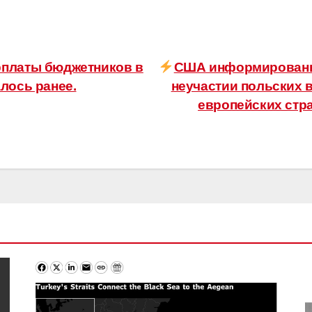
рплаты бюджетников в
США информированы
лось ранее.
неучастии польских 
европейских стр