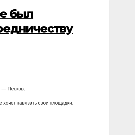
ле был
средничеству
, — Песков.
 хочет навязать свои площадки.