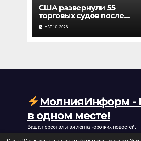
США развернули 55
торговых судов после
возобновления блокады
АВГ 10, 2026
Ирана: что это значит
МолнияИнформ - 
в одном месте!
Ваша персональная лента коротких новостей.
Сайт p-87.ru использует файлы cookie и сервис аналитики Янд