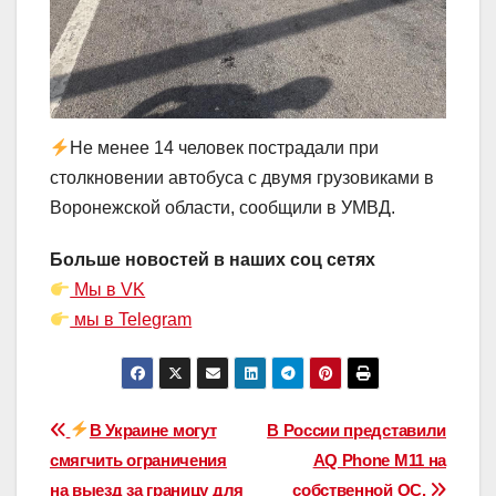
Не менее 14 человек пострадали при
столкновении автобуса с двумя грузовиками в
Воронежской области, сообщили в УМВД.
Больше новостей в наших соц сетях
Мы в VK
мы в Telegram
Навигация
В Украине могут
В России представили
смягчить ограничения
AQ Phone M11 на
по
на выезд за границу для
собственной ОС.