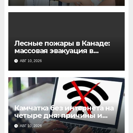
естественные
Лесные пожары в Канаде:
массовая эвакуация в
Британской Колумбии, есть
АВГ 10, 2026
жертвы
Камчатка без интернета на
четыре дня: причины и
последствия отключения
АВГ 10, 2026
связи