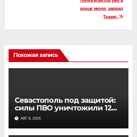
записям
техногигантов уже в
конце июня, заявил
Трамп.
Похожая запись
Севастополь под защитой:
силы ПВО уничтожили 12
беспилотников над
АВГ 8, 2026
городом