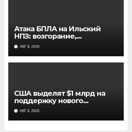
Атака БПЛА на Ильский
НПЗ: возгорание,
пострадавшие и
АВГ 8, 2026
последствия для рынка
топлива
США выделят $1 млрд на
поддержку нового
президента Колумбии и
АВГ 8, 2026
альянса «Щит Америк»