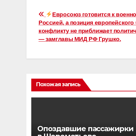
Навигация
Евросоюз готовится к военн
Россией, а позиция европейского
по
конфликту не приближает политич
записям
— замглавы МИД РФ Грушко.
Похожая запись
Опоздавшие пассажирки