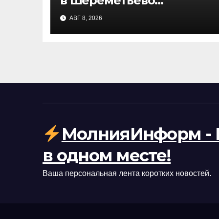
в Шереметьево
пытались догнать
АВГ 8, 2026
самолет на перроне:
инцидент и последствия
МолнияИнформ - 
в одном месте!
Ваша персональная лента коротких новостей.