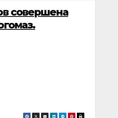
ов совершена
огомаз.