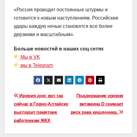
«Россия проводит постоянные штурмы и
готовится к новым наступлениям. Российские
удары каждую ночью становятся все более
дерзкими и масштабным».
Больше новостей в наших соц сетях
Мы в VK
мы в Telegram
Навигация
Ирония дня: вот так
Поддержание уровня
сейчас в Горно-Алтайске
витамина D снижает
по
выглядит памятник
риск рака кишечника.
записям
работникам ЖКХ