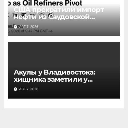
США прекратили импорт
нефти из Саудовской
Аравии: причины и
АВГ 7, 2026
последствия
Акулы у Владивостока:
хищника заметили у
острова Русский — что
АВГ 7, 2026
известно