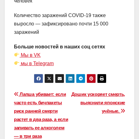
человек
Количество заражений COVID-19 также
выросло — зафиксировано почти 15 000
заражений
Больше новостей в наших соц сетях
Мы в VK
мы в Telegram
Навигация
Лапша убивает: если
Дошик ускоряет смерть,
часто есть бичпакеты
выяснили японские
по
риск ранней смерти
учёные.
записям
растет в два раза, а если
запивать ее алкоголем
— в три раза