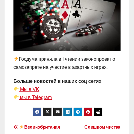
Госдума приняла в I чтении законопроект о
самозапрете на участие в азартных играх.
Больше новостей в наших соц сетях
Мы в VK
мы в Telegram
Навигация
Великобритания
Слишком чистая