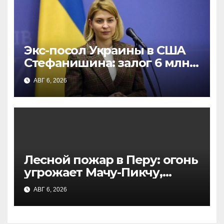
Экс-посол Украины в США
Стефанишина: залог 6 млн
грн и новые обвинения в
АВГ 6, 2026
коррупции
Лесной пожар в Перу: огонь
угрожает Мачу-Пикчу,
тушение осложняют
АВГ 6, 2026
крутые склоны