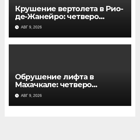
Крушение вертолета в Рио-
де-Жанейро: четверо
погибших в национальном
АВГ 9, 2026
парке, начато
расследование
Обрушение лифта в
Махачкале: четверо
пострадавших из-за
АВГ 9, 2026
перегруза