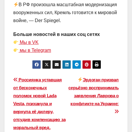
В РФ произошла масштабная модернизация
вооруженных сил, Кремль готовится к мировой
войне, — Der Spiegel.
Больше новостей в наших соц сетях
Мы в VK
мы в Telegram
Навигация
Россиянка уставшая
Эрдоган призвал
от бесконечных
серьёзно воспринимать
по
поломок новой Lada
заявления Лаврова о
записям
Vesta, психанула и
конфликте на Украине:
вернула её дилеру,
отсудив компенсацию за
моральный вред.