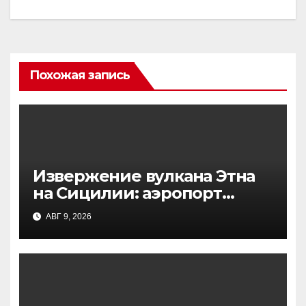
Похожая запись
Извержение вулкана Этна
на Сицилии: аэропорт
Катании приостановил
АВГ 9, 2026
работу