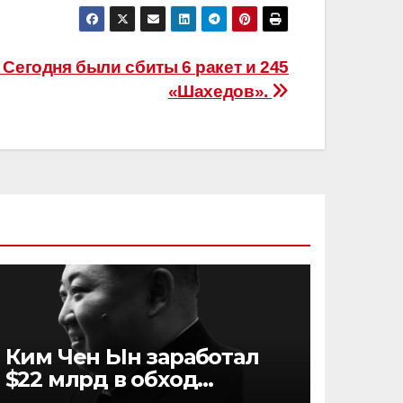
Сегодня были сбиты 6 ракет и 245
«Шахедов».
Ким Чен Ын заработал
$22 млрд в обход
санкций: Bloomberg о