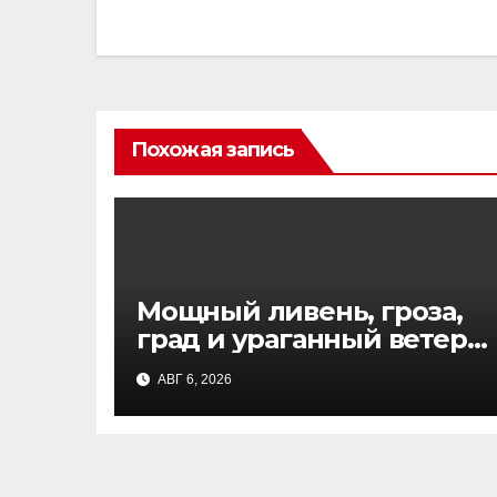
записям
Похожая запись
Мощный ливень, гроза,
град и ураганный ветер в
Москве: прогноз
АВГ 6, 2026
синоптиков и правила
безопасности