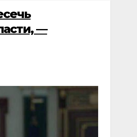
есечь
асти, —