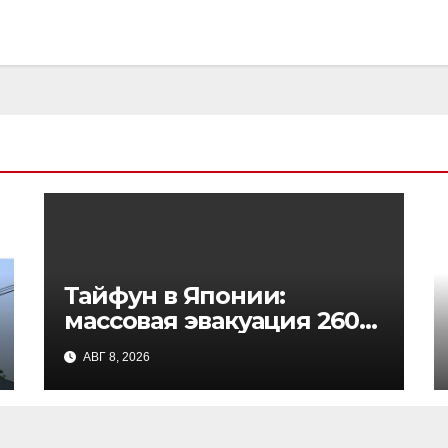
Тайфун в Японии:
массовая эвакуация 260
тысяч человек, режим
АВГ 8, 2026
ЧС на Окинаве и в
Кагосиме