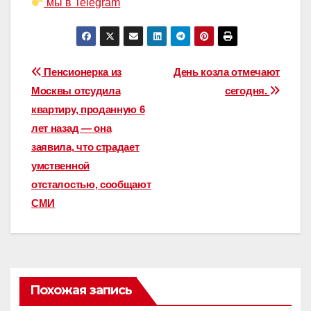
мы в Telegram
Навигация
Пенсионерка из
День козла отмечают
Москвы отсудила
сегодня.
по
квартиру, проданную 6
записям
лет назад — она
заявила, что страдает
умственной
отсталостью, сообщают
СМИ
Похожая запись