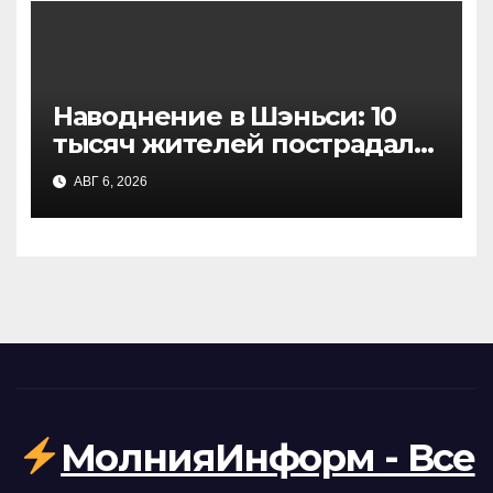
Наводнение в Шэньси: 10
тысяч жителей пострадали
из-за проливных дождей,
АВГ 6, 2026
есть жертвы
МолнияИнформ - Все