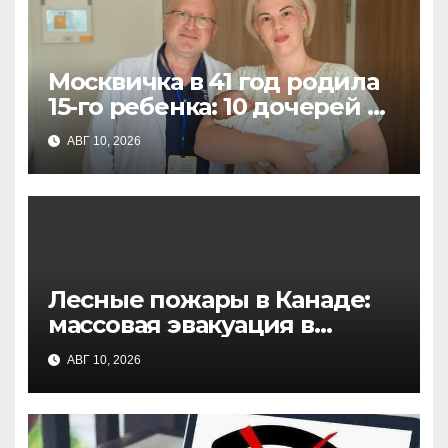
Москвичка в 41 год родила
15-го ребенка: 10 дочерей и
5 сыновей, все роды
АВГ 10, 2026
естественные
Лесные пожары в Канаде:
массовая эвакуация в
Британской Колумбии, есть
АВГ 10, 2026
жертвы