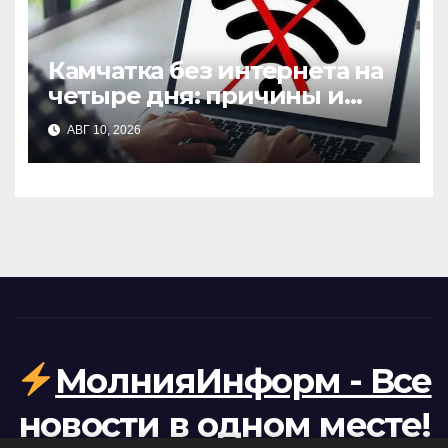
Камчатка без интернета на
четыре дня: причины и
последствия отключения
АВГ 10, 2026
связи
МолнияИнформ - Все
новости в одном месте!