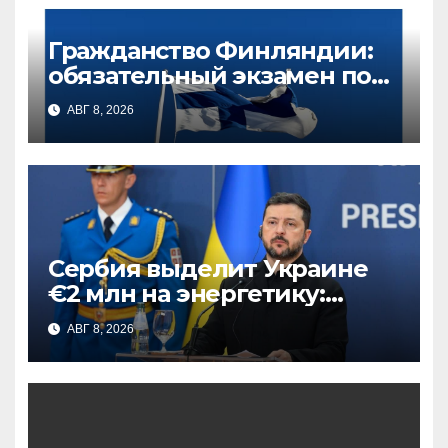
Гражданство Финляндии:
обязательный экзамен по
истории и законам страны
АВГ 8, 2026
— что нужно знать
Сербия выделит Украине
€2 млн на энергетику:
поддержка перед зимним
АВГ 8, 2026
сезоном