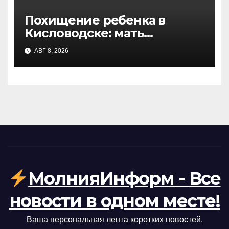
Похищение ребенка в
Кисловодске: мать
рассказала подробности
АВГ 8, 2026
инцидента в курортном
парке
МолнияИнформ - Все
новости в одном месте!
Ваша персональная лента коротких новостей.