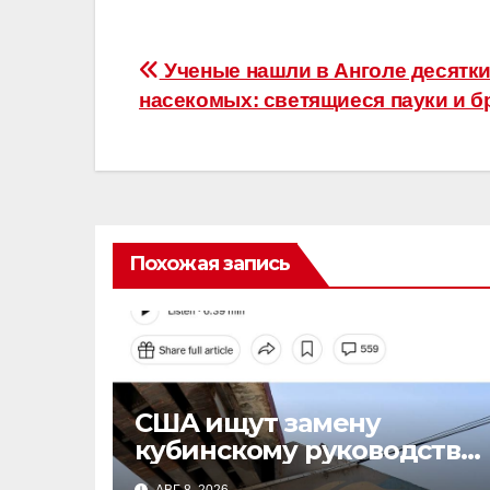
Навигация
Ученые нашли в Анголе десятки
насекомых: светящиеся пауки и 
по
записям
Похожая запись
США ищут замену
кубинскому руководству:
планы Белого дома на