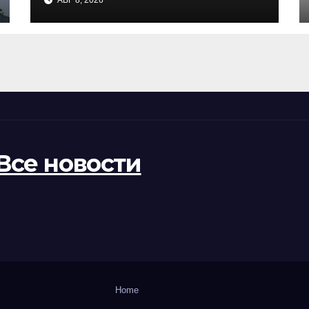
АВГ 8, 2026
ЧС на Окинаве и в
Кагосиме
Все новости
Home