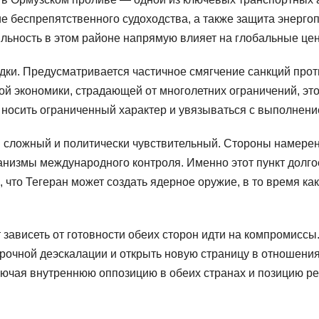
е беспрепятственного судоходства, а также защита энергоп
льность в этом районе напрямую влияет на глобальные цен
ядки. Предусматривается частичное смягчение санкций про
ой экономики, страдающей от многолетних ограничений, это
т носить ограниченный характер и увязываться с выполне
 сложный и политически чувствительный. Стороны намере
анизмы международного контроля. Именно этот пункт долго
 что Тегеран может создать ядерное оружие, в то время ка
т зависеть от готовности обеих сторон идти на компромиссы.
срочной деэскалации и открыть новую страницу в отношени
лючая внутреннюю оппозицию в обеих странах и позицию рег