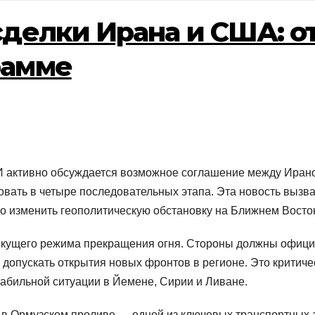
сделки Ирана и США: о
рамме
 активно обсуждается возможное соглашение между Ирано
овать в четыре последовательных этапа. Эта новость вызва
но изменить геополитическую обстановку на Ближнем Восто
екущего режима прекращения огня. Стороны должны офици
е допускать открытия новых фронтов в регионе. Это крити
табильной ситуации в Йемене, Сирии и Ливане.
и в Ормузском проливе — одной из ключевых транспортных 