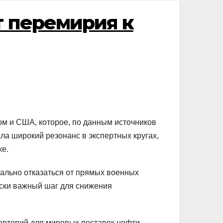
т перемирия к
м и США, которое, по данным источников
ла широкий резонанс в экспертных кругах,
ке.
ально отказаться от прямых военных
чески важный шаг для снижения
артерий для мировых поставок нефти.