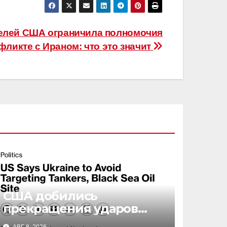
елей США ограничила полномочия
фликте с Ираном: что это значит
США добились
прекращения ударов
Украины по нефтяной