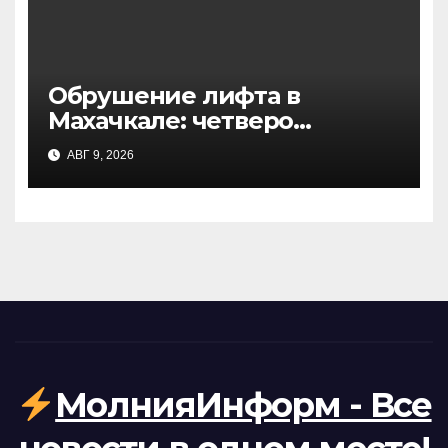
Обрушение лифта в
Махачкале: четверо
пострадавших из-за
АВГ 9, 2026
перегруза
МолнияИнформ - Все