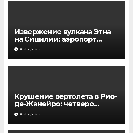
Извержение вулкана Этна
на Сицилии: аэропорт
Катании приостановил
АВГ 9, 2026
работу
Крушение вертолета в Рио-
де-Жанейро: четверо
погибших в национальном
АВГ 9, 2026
парке, начато
расследование