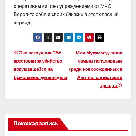
оперативными предупреждениями от МЧС.
Берегите себя и своих близких в этот опасный
период.
Навигация
Экс-сотрудник СБУ
Имя Мухаммед стало
арестован за убийство
самым популярным
по
покушавшейся на
среди новорожденных в
записям
Ермолаева: детали дела
Англии: статистика и
тренды
Похожая запись