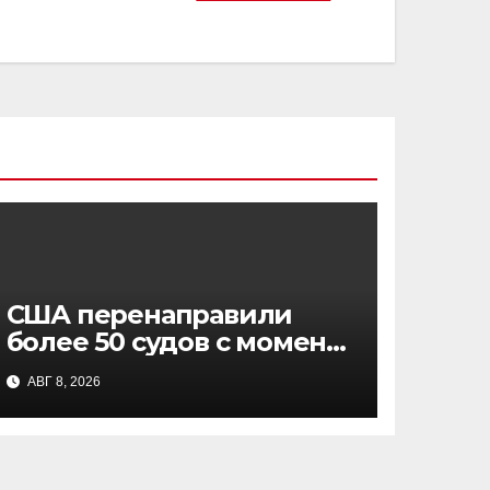
США перенаправили
более 50 судов с момента
возобновления морской
АВГ 8, 2026
блокады Ирана:
заявление CENTCOM