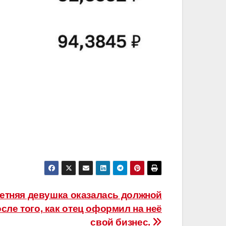
етняя девушка оказалась должной
сле того, как отец оформил на неё
свой бизнес.