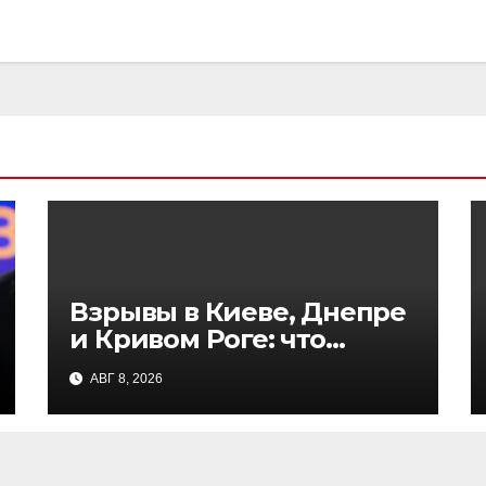
Взрывы в Киеве, Днепре
и Кривом Роге: что
известно к этому часу
АВГ 8, 2026