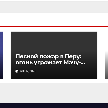
Лесной пожар в Перу:
огонь угрожает Мачу-
Пикчу, тушение
АВГ 6, 2026
осложняют крутые
склоны