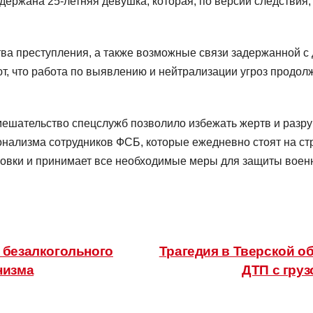
держана 25-летняя девушка, которая, по версии следствия,
ва преступления, а также возможные связи задержанной с
т, что работа по выявлению и нейтрализации угроз продол
мешательство спецслужб позволило избежать жертв и разр
нализма сотрудников ФСБ, которые ежедневно стоят на ст
овки и принимает все необходимые меры для защиты военн
 безалкогольного
Трагедия в Тверской о
низма
ДТП с груз