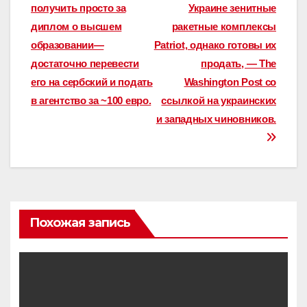
по
получить просто за
Украине зенитные
записям
диплом о высшем
ракетные комплексы
образовании—
Patriot, однако готовы их
достаточно перевести
продать, — The
его на сербский и подать
Washington Post со
в агентство за ~100 евро.
ссылкой на украинских
и западных чиновников.
Похожая запись