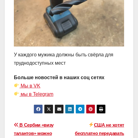
У каждого мужика должны быть свёрла для
труднодоступных мест
Больше новостей в наших соц сетях
Мы в VK
мы в Telegram
Навигация
В Сербии «визу
США не хотят
талантов» можно
бесплатно передавать