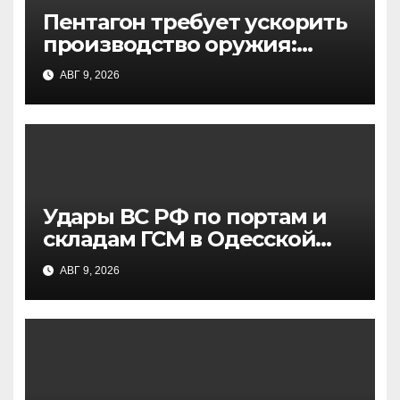
Пентагон требует ускорить
производство оружия:
причины и последствия
АВГ 9, 2026
для ВС США
Удары ВС РФ по портам и
складам ГСМ в Одесской
области: цели и
АВГ 9, 2026
последствия