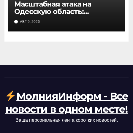
Масштабная атака на
Одесскую область:
повреждены
АВГ 9, 2026
энергообъекты, ремонт
займет время
МолнияИнформ - Все
новости в одном месте!
Ваша персональная лента коротких новостей.