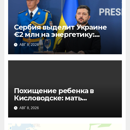
Сербия выделит Украине
€2 млн на энергетику:
поддержка перед зимним
АВГ 8, 2026
сезоном
Похищение ребенка в
Кисловодске: мать
рассказала подробности
АВГ 8, 2026
инцидента в курортном
парке