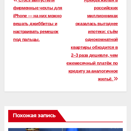
Навигация
фирменные чехлы для
российских
по
iPhone — на них можно
миллионниках
записям
вешать джиббитсы и
оказалась выгоднее
настраивать ремешок
ипотеки: съём
под пальцы.
однокомнатной
квартиры обходится в
2–3 раза дешевле, чем
ежемесячный платёж по
кредиту за аналогичное
жильё.
Похожая запись