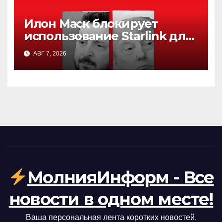
Илон Маск блокирует
использование Starlink для
ударов по России: причины
АВГ 7, 2026
и последствия
МолнияИнформ - Все
новости в одном месте!
Ваша персональная лента коротких новостей.