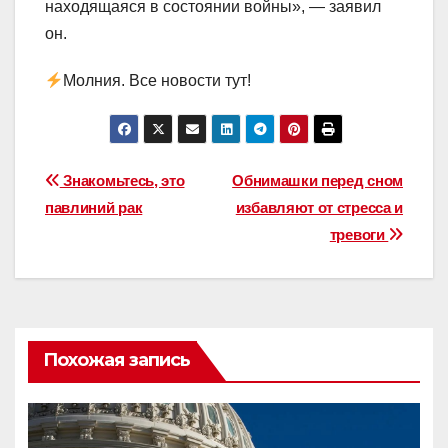
находящаяся в состоянии войны», — заявил
он.
Молния. Все новости тут!
Навигация
Знакомьтесь, это
Обнимашки перед сном
павлиний рак
избавляют от стресса и
по
тревоги
записям
Похожая запись