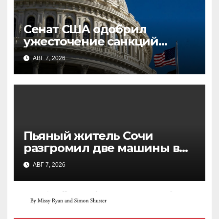
Сенат США одобрил
ужесточение санкций
против России и Ирана: что
АВГ 7, 2026
известно
Пьяный житель Сочи
разгромил две машины в
поисках «портала в другое
АВГ 7, 2026
измерение»: подробности
инцидента