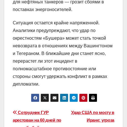
для нефтяных танкеров — грозит сбоями в
поставках энергоносителей.
Ситуация остается крайне напряженной.
Аналитики предупреждают, что удар по
окрестностям «Бушера» может стать точкой
невозврата в отношениях между Вашингтоном
и Тегераном. В ближайшие дни станет ясно,
перерастет ли этот инцидент в
полномасштабное противостояние или
стороны смогут удержать конфликт в рамках
дипломатии.
Навигация
Сотрудник ГУР
Удар США по мосту в
арестован на 60 дней по
Иране: угроза
по