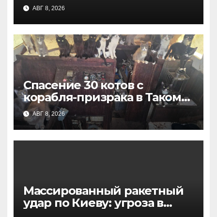
на фоне операции против
АВГ 8, 2026
Ирана
Спасение 30 котов с
корабля-призрака в Такоме:
история счастливого
АВГ 8, 2026
избавления
Массированный ракетный
удар по Киеву: угроза в
ближайшие 48 часов