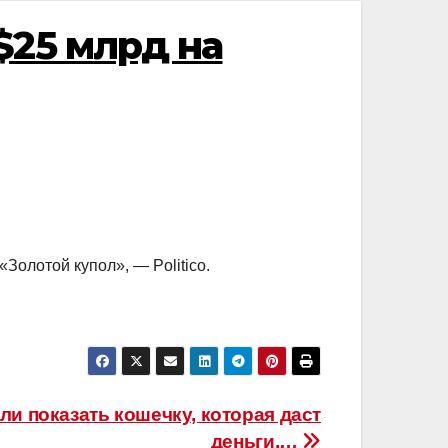
$25 млрд на
олотой купол», — Politico.
и показать кошечку, которая даст
деньги,…