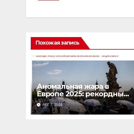
по
записям
Похожая запись
Аномальная жара в
Европе 2025: рекордные
температуры, засуха и
АВГ 7, 2026
рост смертности