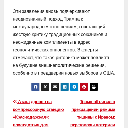
Эти заявления вновь подчеркивают
неоднозначный подход Трампа к
международным отношениям, сочетающий
жесткую критику традиционных союзников и
неожиданные комплименты в адрес
геополитических оппонентов. Эксперты
отмечают, что такая риторика может повлиять
на будущие внешнеполитические решения,
особенно в преддверии новых выборов в США.
Навигация
Атака дронов на
Трамп объявил о
компрессорную станцию
прекращении режима
по
«Краснодарская»:
тишины с Ираном:
записям
последствия для
переговоры потеряли