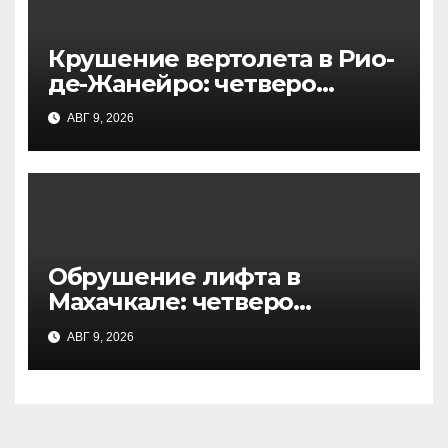
Крушение вертолета в Рио-
де-Жанейро: четверо
погибших в национальном
АВГ 9, 2026
парке, начато
расследование
Обрушение лифта в
Махачкале: четверо
пострадавших из-за
АВГ 9, 2026
перегруза