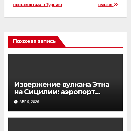
поставок газа в Турцию
смысл
Похожая запись
Извержение вулкана Этна
на Сицилии: аэропорт
Катании приостановил
АВГ 9, 2026
работу