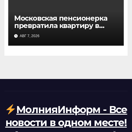
Московская пенсионерка
превратила квартиру в
зоопарк: крокодил, удав,
АВГ 7, 2026
лисы и десятки животных
МолнияИнформ - Все
новости в одном месте!