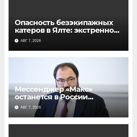
Опасность безэкипажных
катеров в Ялте: экстренное
предупреждение МЧС
АВГ 7, 2026
Мессенджер «Макс»
останется в России
навсегда: заявление главы
АВГ 7, 2026
Минцифры