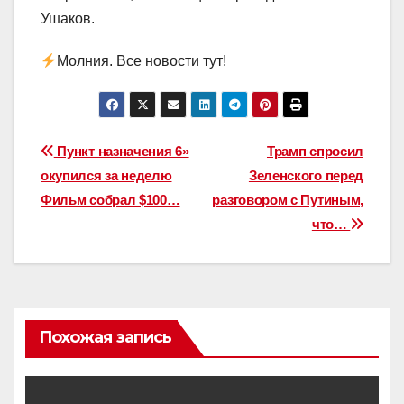
Ушаков.
Молния. Все новости тут!
Навигация
Пункт назначения 6»
Трамп спросил
окупился за неделю
Зеленского перед
по
Фильм собрал $100…
разговором с Путиным,
записям
что…
Похожая запись