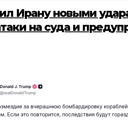
ил Ирану новыми удар
атаки на суда и преду