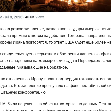
лал резкое заявление, назвав новые удары американских
ка стала прямым ответом на действия Тегерана, направлен
стороны Ирана повторятся, то ответ США будет еще более ж
а свидетельствует о серьезном обострении давнего конфлик
сть к нападениям на коммерческие суда в Персидском зали
дданные, указывающие на обратное.
 по отношению к Ирану, вновь подтвердил готовность испо
дства. Его заявление прозвучало на фоне нестабильной си
сштабную конфронтацию.
ША, были нацелены на объекты, которые, по данным Пента
да. Несмотря на то, что официальные представители Ирана