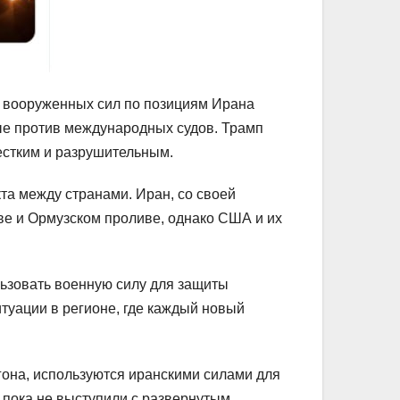
 вооруженных сил по позициям Ирана
ные против международных судов. Трамп
естким и разрушительным.
та между странами. Иран, со своей
ве и Ормузском проливе, однако США и их
льзовать военную силу для защиты
туации в регионе, где каждый новый
гона, используются иранскими силами для
 пока не выступили с развернутым