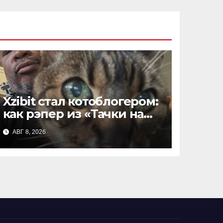
Xzibit стал котоблогером:
как рэпер из «Тачки на
прокачку» покоряет
АВГ 8, 2026
TikTok с кошкой Тандэр