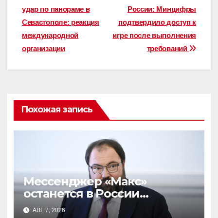
удар по панораме в
России: Минцифры
по
Севастополе: реакция
подтвердило доступ к
записям
международной
игре после выполнения
организации
требований
Похожая запись
Мессенджер «Макс»
останется в России
навсегда: заявление главы
АВГ 7, 2026
Минцифры