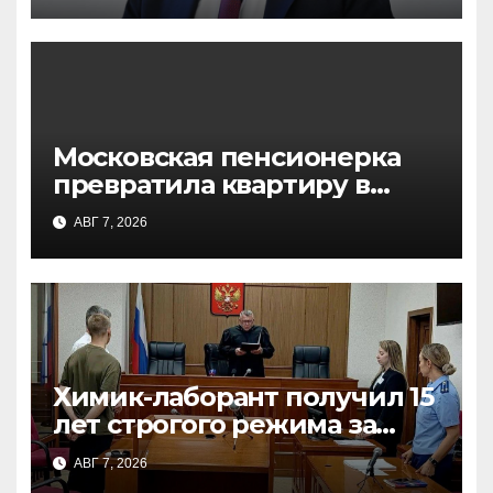
Московская пенсионерка
превратила квартиру в
зоопарк: крокодил, удав,
АВГ 7, 2026
лисы и десятки животных
Химик-лаборант получил 15
лет строгого режима за
производство наркотиков
АВГ 7, 2026
на Урале