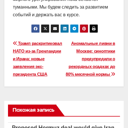
туманными. Мы будем следить за развитием
событий и держать вас в курсе.
Навигация
Трамп раскритиковал
Аномальные ливни в
НАТО из-за Гренландии
Москве: синоптики
по
и Ирана: новые
предупредили о
записям
заявления экс-
рекордных осадках до
президента США
80% месячной нормы
Похожая запись