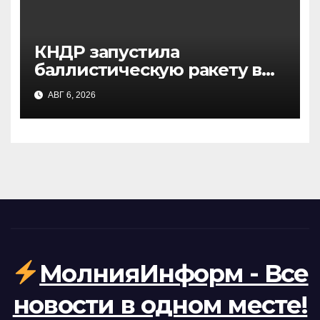
КНДР запустила
баллистическую ракету в
сторону Японского моря:
АВГ 6, 2026
реакция Сеула и Токио
МолнияИнформ - Все
новости в одном месте!