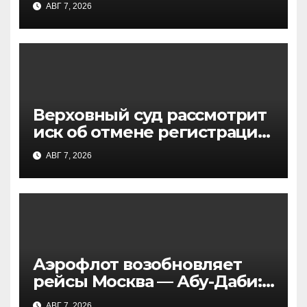
АВГ 7, 2026
для фермера
Верховный суд рассмотрит
иск об отмене регистрации
списка «Яблока» на выборах
АВГ 7, 2026
в Госдуму
Аэрофлот возобновляет
рейсы Москва — Абу-Даби:
расписание и цены на
АВГ 7, 2026