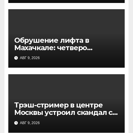
расследование
Обрушение лифта в
Махачкале: четверо
пострадавших из-за
АВГ 9, 2026
перегруза
Трэш-стример в центре
Москвы устроил скандал с
флагом и игрушкой:
АВГ 9, 2026
подробности инцидента