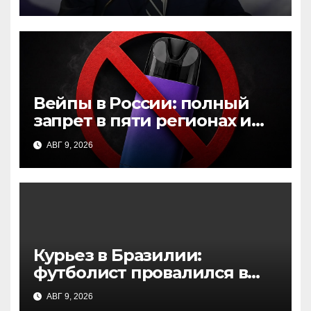
сына
Вейпы в России: полный
запрет в пяти регионах и
новые инициативы в
АВГ 9, 2026
Госдуме
Курьез в Бразилии:
футболист провалился в
тоннель, празднуя
АВГ 9, 2026
отмененный гол