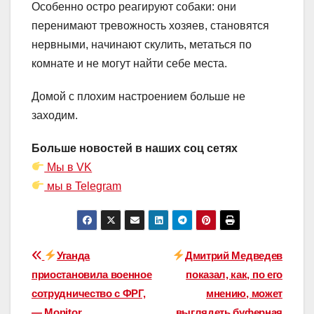
Особенно остро реагируют собаки: они
перенимают тревожность хозяев, становятся
нервными, начинают скулить, метаться по
комнате и не могут найти себе места.
Домой с плохим настроением больше не
заходим.
Больше новостей в наших соц сетях
Мы в VK
мы в Telegram
Навигация
Уганда
Дмитрий Медведев
приостановила военное
показал, как, по его
по
сотрудничество с ФРГ,
мнению, может
— Monitor.
выглядеть буферная