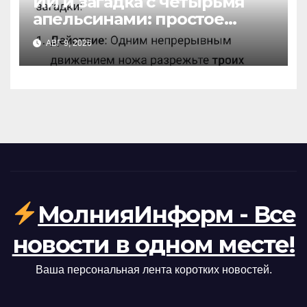
ИИ и загадка с четырьмя
апельсинами: простое
решение или скрытый
АВГ 9, 2026
подвох?
МолнияИнформ - Все
новости в одном месте!
Ваша персональная лента коротких новостей.