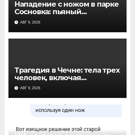
Нападение с ножом в парке
Сосновка: пьяный
пенсионер ранил двух
АВГ 9, 2026
прохожих
Трагедия в Чечне: тела трех
человек, включая
несовершеннолетнего,
АВГ 9, 2026
извлечены из реки в
Серноводском районе