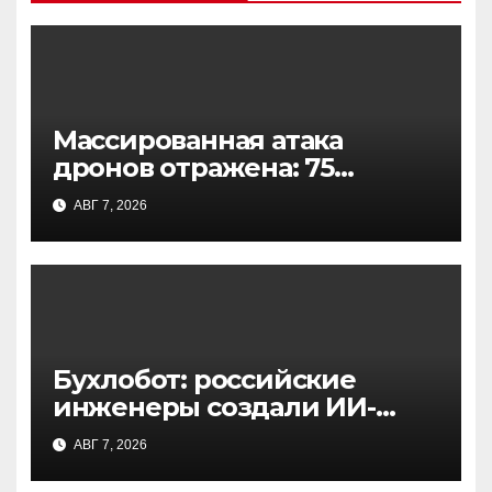
Массированная атака
дронов отражена: 75
беспилотников
АВГ 7, 2026
уничтожено над
российскими регионами
Бухлобот: российские
инженеры создали ИИ-
собутыльника для умного
АВГ 7, 2026
бара