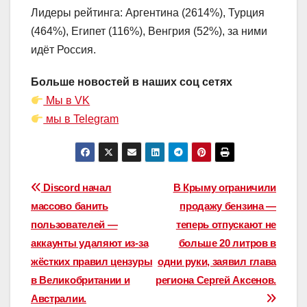
Лидеры рейтинга: Аргентина (2614%), Турция
(464%), Египет (116%), Венгрия (52%), за ними
идёт Россия.
Больше новостей в наших соц сетях
Мы в VK
мы в Telegram
Навигация
Discord начал
В Крыму ограничили
массово банить
продажу бензина —
по
пользователей —
теперь отпускают не
записям
аккаунты удаляют из-за
больше 20 литров в
жёстких правил цензуры
одни руки, заявил глава
в Великобритании и
региона Сергей Аксенов.
Австралии.