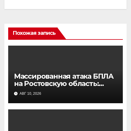
Похожая запись
Массированная атака БПЛА
на Ростовскую область:
уничтожено более 70
АВГ 10, 2026
дронов