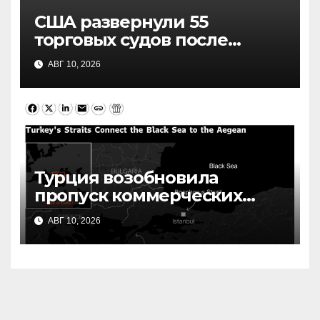
США развернули 55
торговых судов после
возобновления блокады
АВГ 10, 2026
Ирана: что это значит
Турция возобновила
пропуск коммерческих
судов в Черное море: что
АВГ 10, 2026
это значит для судоходства