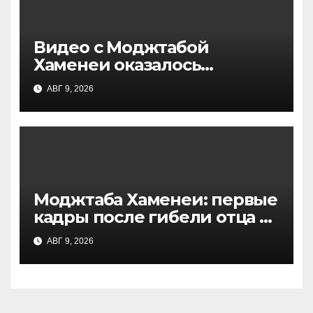
Видео с Моджтабой
Хаменеи оказалось
архивным: СМИ раскрыли
АВГ 9, 2026
детали
Моджтаба Хаменеи: первые
кадры после гибели отца и
реакция на атаку США
АВГ 9, 2026