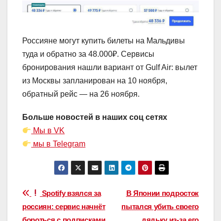
Россияне могут купить билеты на Мальдивы
туда и обратно за 48.000₽. Сервисы
бронирования нашли вариант от Gulf Air: вылет
из Москвы запланирован на 10 ноября,
обратный рейс — на 26 ноября.
Больше новостей в наших соц сетях
Мы в VK
мы в Telegram
Навигация
Spotify взялся за
В Японии подросток
россиян: сервис начнёт
пытался убить своего
по
бороться с подписками
дядьку из-за его