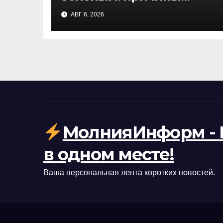
цветения воды и чем это
АВГ 6, 2026
опасно
МолнияИнформ - 
в одном месте!
Ваша персональная лента коротких новостей.