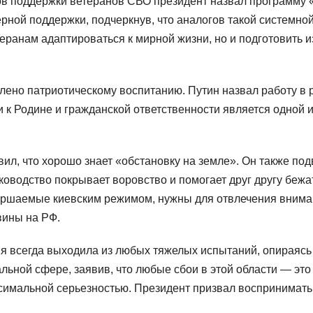
ов поддержки ветеранов СВО президент назвал программу 
рной поддержки, подчеркнув, что аналогов такой системной
еранам адаптироваться к мирной жизни, но и подготовить 
лено патриотическому воспитанию. Путин назвал работу в
 к Родине и гражданской ответственности является одной
вил, что хорошо знает «обстановку на земле». Он также под
ководство покрывает воровство и помогает друг другу бежать
овершаемые киевским режимом, нужны для отвлечения внима
вины на РФ.
ия всегда выходила из любых тяжелых испытаний, опираясь 
ьной сфере, заявив, что любые сбои в этой области — это
аксимальной серьезностью. Президент призвал воспринимат