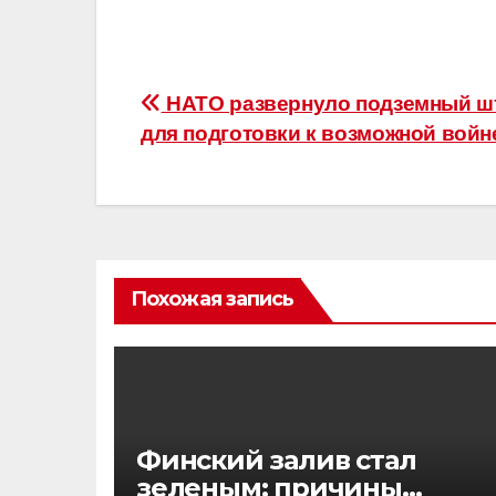
Навигация
НАТО развернуло подземный шт
для подготовки к возможной войн
по
записям
Похожая запись
Финский залив стал
зеленым: причины