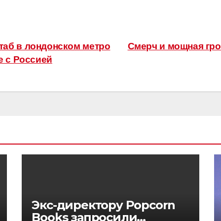
аб в лондонском метро
Смерч и мощная гро
е с Россией
Экс-директору Popcorn
Books запросили